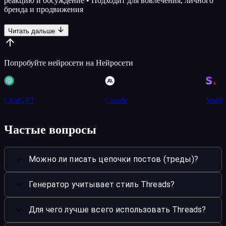
реакцию и обсуждение • Подходит для вовлечения, личного
бренда и продвижения
Читать дальше
Попробуйте нейросети на Нейросети
ChatGPT
Claude
Stable
Частые вопросы
Можно ли писать цепочки постов (треды)?
Генератор учитывает стиль Threads?
Для чего лучше всего использовать Threads?