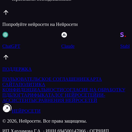
Попробуйте нейросети на Нейросети
ChatGPT
Claude
Stable
ПОДДЕРЖКА
ПОЛЬЗОВАТЕЛЬСКОЕ СОГЛАШЕНИЕ
КАРТА
САЙТА
ПОЛИТИКА
КОНФИДЕНЦИАЛЬНОСТИ
СОГЛАСИЕ НА ОБРАБОТКУ
ПД
БЛОГ
ТАРИФЫ
КАТАЛОГ НЕЙРОСЕТЕЙ
ИИ-
АССИСТЕНТЫ
СРАВНЕНИЯ НЕЙРОСЕТЕЙ
НЕЙРОСЕТИ
© 2026, Нейросети. Все права защищены.
ИП Харламова Г.А. · ИНН 694500147066 · ОГРНИП