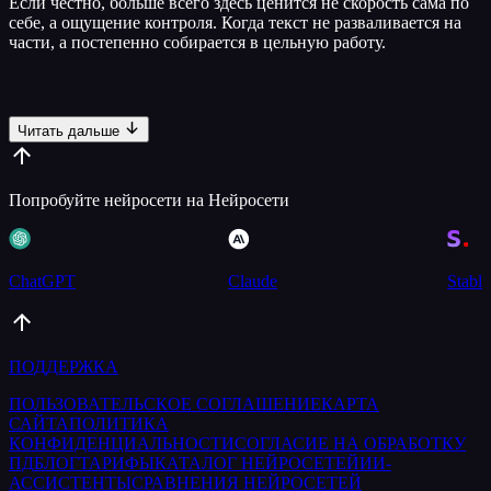
Если честно, больше всего здесь ценится не скорость сама по
себе, а ощущение контроля. Когда текст не разваливается на
части, а постепенно собирается в цельную работу.
Читать дальше
Попробуйте нейросети на Нейросети
ChatGPT
Claude
Stable
ПОДДЕРЖКА
ПОЛЬЗОВАТЕЛЬСКОЕ СОГЛАШЕНИЕ
КАРТА
САЙТА
ПОЛИТИКА
КОНФИДЕНЦИАЛЬНОСТИ
СОГЛАСИЕ НА ОБРАБОТКУ
ПД
БЛОГ
ТАРИФЫ
КАТАЛОГ НЕЙРОСЕТЕЙ
ИИ-
АССИСТЕНТЫ
СРАВНЕНИЯ НЕЙРОСЕТЕЙ