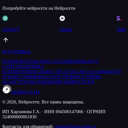
Попробуйте нейросети на Нейросети
ChatGPT
Claude
Stable
ПОДДЕРЖКА
ПОЛЬЗОВАТЕЛЬСКОЕ СОГЛАШЕНИЕ
КАРТА
САЙТА
ПОЛИТИКА
КОНФИДЕНЦИАЛЬНОСТИ
СОГЛАСИЕ НА ОБРАБОТКУ
ПД
БЛОГ
ТАРИФЫ
КАТАЛОГ НЕЙРОСЕТЕЙ
ИИ-
АССИСТЕНТЫ
СРАВНЕНИЯ НЕЙРОСЕТЕЙ
НЕЙРОСЕТИ
© 2026, Нейросети. Все права защищены.
ИП Харламова Г.А. · ИНН 694500147066 · ОГРНИП
324690000061830
Контакты для обращений:
support@neuro-link.ru