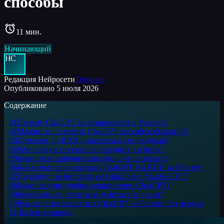
способы
11
мин.
Начинающий
НС
Редакция Нейросети
Telegram
Опубликовано
5 июля 2026
Содержание
01
Почему ChatGPT не открывается в России?
02
Можно ли оплатить ChatGPT российской картой?
03
Поможет ли ВПН и насколько это надёжно?
04
Чем рискуют «серые» посредники и боты?
05
Какие есть рабочие способы и что выбрать?
06
Как начать пользоваться ChatGPT без ВПН за 5 минут
07
Подойдут ли бесплатные GigaChat и YandexGPT?
08
Какие задачи удобно решать через ChatGPT?
09
Безопасно ли платить и делиться личным?
10
Чек-лист: пользоваться ChatGPT из России без нервов
11
Частые вопросы