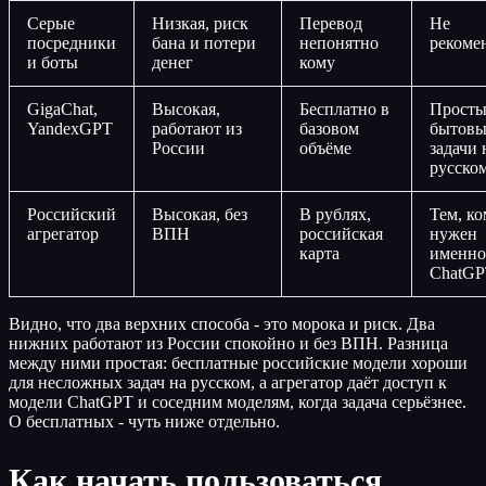
Серые
Низкая, риск
Перевод
Не
посредники
бана и потери
непонятно
рекоме
и боты
денег
кому
GigaChat,
Высокая,
Бесплатно в
Просты
YandexGPT
работают из
базовом
бытовы
России
объёме
задачи 
русско
Российский
Высокая, без
В рублях,
Тем, к
агрегатор
ВПН
российская
нужен
карта
именно
ChatG
Видно, что два верхних способа - это морока и риск. Два
нижних работают из России спокойно и без ВПН. Разница
между ними простая: бесплатные российские модели хороши
для несложных задач на русском, а агрегатор даёт доступ к
модели ChatGPT и соседним моделям, когда задача серьёзнее.
О бесплатных - чуть ниже отдельно.
Как начать пользоваться