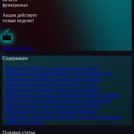
функционал
Акция действует
только неделю!
Забрать скидку
Содержание
01
Почему ChatGPT не открывается в России?
02
Можно ли оплатить ChatGPT российской картой?
03
Поможет ли ВПН и насколько это надёжно?
04
Чем рискуют «серые» посредники и боты?
05
Какие есть рабочие способы и что выбрать?
06
Как начать пользоваться ChatGPT без ВПН за 5 минут
07
Подойдут ли бесплатные GigaChat и YandexGPT?
08
Какие задачи удобно решать через ChatGPT?
09
Безопасно ли платить и делиться личным?
10
Чек-лист: пользоваться ChatGPT из России без нервов
11
Частые вопросы
Похожие статьи