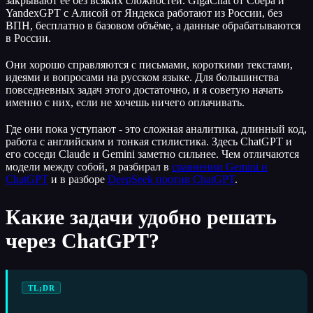
закрывают её без всяких сложностей. GigaChat от Сбера и
YandexGPT с Алисой от Яндекса работают из России, без
ВПН, бесплатно в базовом объёме, а данные обрабатываются
в России.
Они хорошо справляются с письмами, короткими текстами,
идеями и вопросами на русском языке. Для большинства
повседневных задач этого достаточно, и я советую начать
именно с них, если не хочешь ничего оплачивать.
Где они пока уступают - это сложная аналитика, длинный код,
работа с английским и тонкая стилистика. Здесь ChatGPT и
его соседи Claude и Gemini заметно сильнее. Чем отличаются
модели между собой, я разбирал в
сравнении Gemini и
ChatGPT
и в разборе
DeepSeek против ChatGPT
.
Какие задачи удобно решать
через ChatGPT?
TL;DR