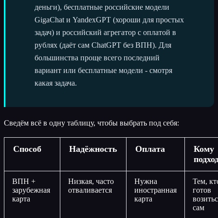
деньги), бесплатные российские модели
GigaChat и YandexGPT (хороши для простых
задач) и российский агрегатор с оплатой в
рублях (даёт сам ChatGPT без ВПН). Для
большинства проще всего последний
вариант или бесплатные модели - смотря
какая задача.
Сведём всё в одну таблицу, чтобы выбрать под себя:
Способ
Надёжность
Оплата
Кому
подхо
ВПН +
Низкая, часто
Нужна
Тем, кт
зарубежная
отваливается
иностранная
готов
карта
карта
возитьс
сам